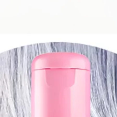
didelį ryškumą. G
MAB garantuoja
atspindys būtų in
Lengvas nuplovi
Savaime emulgu
spalvos nuplovi
sunaudojimą (-2
atliktas su vien
tarptautiniu mas
Kūrybiškumas
Dažymas, korekci
daugiau nei 120 
galima puikiai m
dengiamumo serij