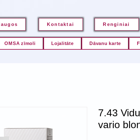
laugos
Kontaktai
Renginiai
OMSA zīmoli
Lojalitāte
Dāvanu karte
F
7.43 Vidu
vario blo