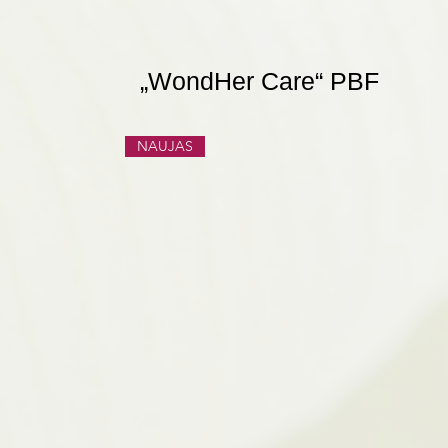
„WondHer Care“ PBF
NAUJAS