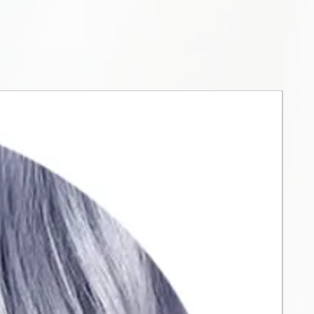
ryni pigmentai ir išskirtinis
 puikų spalvos sodrumą, kad
tensyvesnis ir ilgalaikis.
mas
ojanti formulė palengvina
mą, sumažina laiką ir vandens
0 %). Lyginamasis testas
a populiariausių spalvų
tu.
ja, natūralizavimas... su pilnu
atspalvių portfeliu, kuriuos
aišyti tarpusavyje. Nuo didelio
ų iki taktinių.