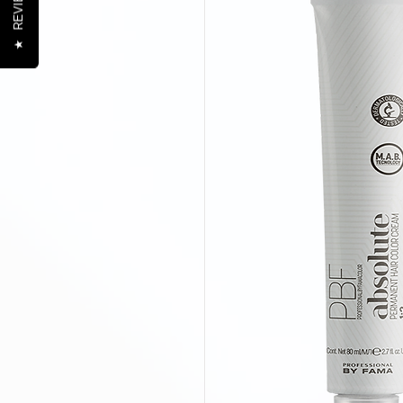
REVIEWS
★