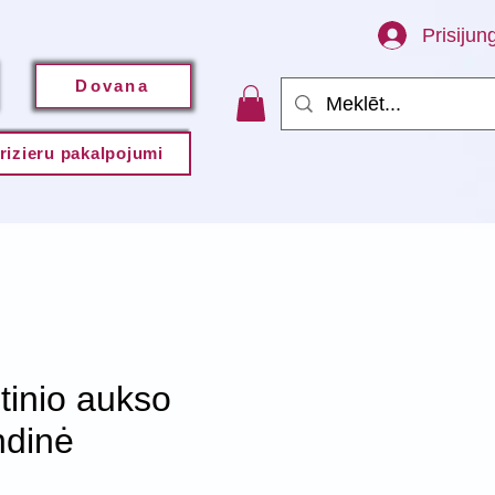
Prisijung
Dovana
rizieru pakalpojumi
tinio aukso
ndinė