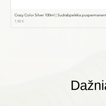
Crazy Color Silver 100ml | Sudrabpelēka puspermanen
Kaina
7,40 €
Dažni