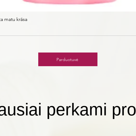
ta matu krāsa
Parduotuvė
ausiai perkami pro