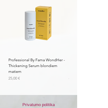
taktinių.
Professional By Fama WondHer -
Professional By Fama
Thickening Serum blondiem
Structural Purple Loti
matiem
matiem
Kaina
Kaina
25,00 €
43,56 €
Privatumo politika