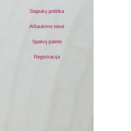
Slapukų politika
Atšaukimo teisė
Spalvų paletė
Registracija