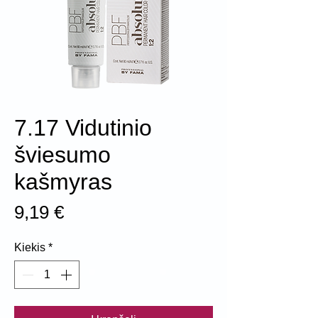
7.17 Vidutinio
šviesumo
kašmyras
Price
9,19 €
Kiekis
*