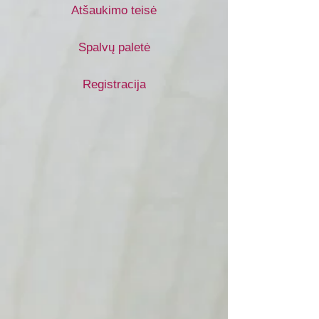
Atšaukimo teisė
Spalvų paletė
Registracija