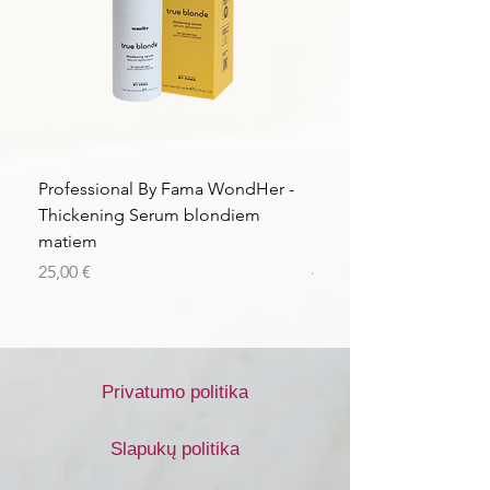
Professional By Fama WondHer -
Professional By Fama
Thickening Serum blondiem
Structural Purple Loti
matiem
matiem
Kaina
Kaina
25,00 €
43,56 €
Privatumo politika
Slapukų politika