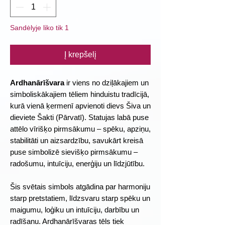
Sandėlyje liko tik 1
Į krepšelį
Ardhanārīšvara
ir viens no dziļākajiem un
simboliskākajiem tēliem hinduistu tradīcijā,
kurā vienā ķermenī apvienoti dievs Šiva un
dieviete Šakti (Pārvatī). Statujas labā puse
attēlo vīrišķo pirmsākumu – spēku, apziņu,
stabilitāti un aizsardzību, savukārt kreisā
puse simbolizē sievišķo pirmsākumu –
radošumu, intuīciju, enerģiju un līdzjūtību.
Šis svētais simbols atgādina par harmoniju
starp pretstatiem, līdzsvaru starp spēku un
maigumu, loģiku un intuīciju, darbību un
radīšanu. Ardhanārīšvaras tēls tiek