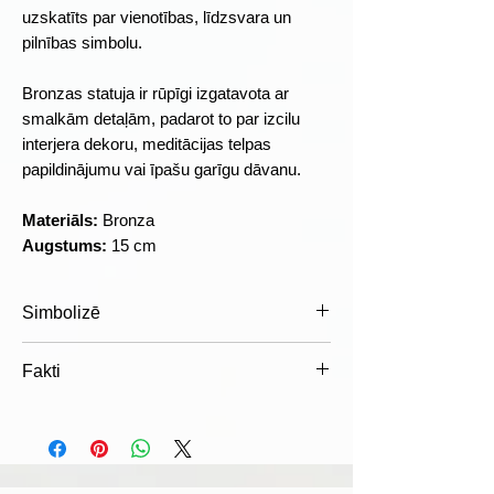
uzskatīts par vienotības, līdzsvara un
pilnības simbolu.
Bronzas statuja ir rūpīgi izgatavota ar
smalkām detaļām, padarot to par izcilu
interjera dekoru, meditācijas telpas
papildinājumu vai īpašu garīgu dāvanu.
Materiāls:
Bronza
Augstums:
15 cm
Simbolizē
Labā puse (Šiva)
Fakti
Spēks un stabilitāte
Apziņa un gudrība
Nosaukums "Ardhanārīšvara"
Loģika un racionalitāte
sanskritā nozīmē "Kungs, kura puse
Aizsardzība
ir sieviete".
Garīgais miers
Simbolizē vīrišķās un sievišķās