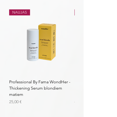
NAUJAS
NAUJAS
Professional By Fama WondHer -
Professional By Fama
Thickening Serum blondiem
Structural Purple Loti
matiem
matiem
Kaina
Kaina
25,00 €
43,56 €