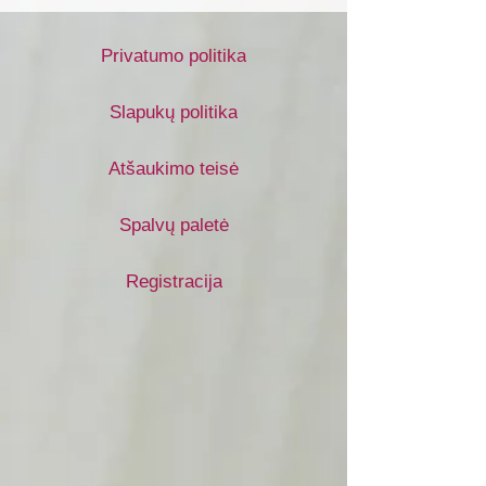
Privatumo politika
Slapukų politika
Atšaukimo teisė
Spalvų paletė
Registracija