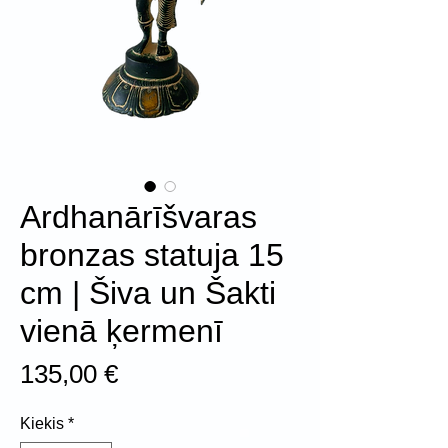
Ardhanārīšvaras
bronzas statuja 15
cm | Šiva un Šakti
vienā ķermenī
Price
135,00 €
Kiekis
*