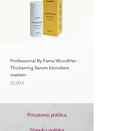
Professional By Fama WondHer -
Professional By Fama
Thickening Serum blondiem
Structural Purple Loti
matiem
matiem
Kaina
Kaina
25,00 €
43,56 €
Privatumo politika
Slapukų politika