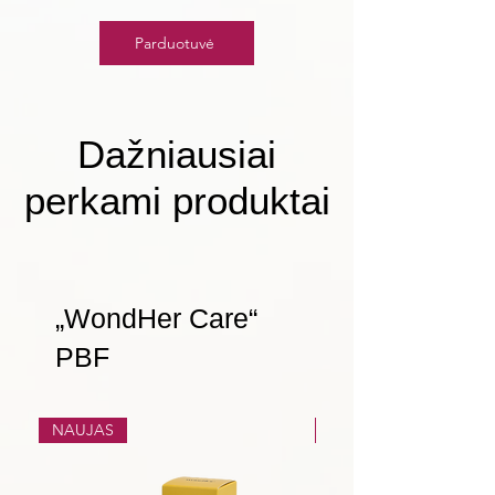
Parduotuvė
Dažniausiai
perkami produktai
„WondHer Care“
PBF
NAUJAS
NAUJAS