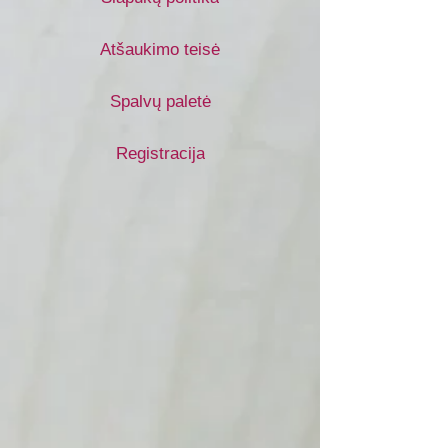
Atšaukimo teisė
Spalvų paletė
Registracija