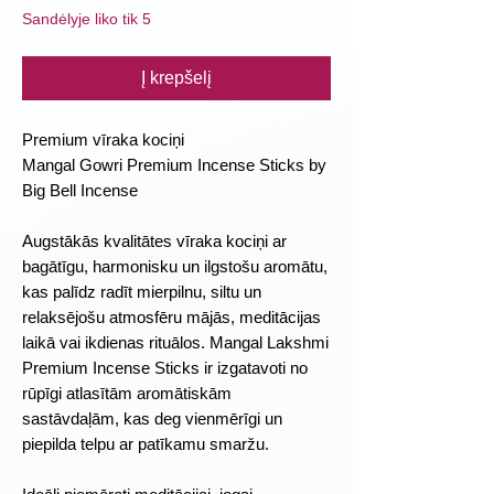
Sandėlyje liko tik 5
Į krepšelį
Premium vīraka kociņi
Mangal Gowri Premium Incense Sticks by
Big Bell Incense
Augstākās kvalitātes vīraka kociņi ar
bagātīgu, harmonisku un ilgstošu aromātu,
kas palīdz radīt mierpilnu, siltu un
relaksējošu atmosfēru mājās, meditācijas
laikā vai ikdienas rituālos. Mangal Lakshmi
Premium Incense Sticks ir izgatavoti no
rūpīgi atlasītām aromātiskām
sastāvdaļām, kas deg vienmērīgi un
piepilda telpu ar patīkamu smaržu.