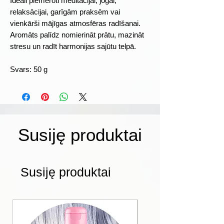
Ideāli piemēroti meditācijai, jogai,
relaksācijai, garīgām praksēm vai
vienkārši mājīgas atmosfēras radīšanai.
Aromāts palīdz nomierināt prātu, mazināt
stresu un radīt harmonijas sajūtu telpā.
Svars: 50 g
Susiję produktai
Susiję produktai