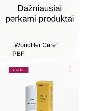
Dažniausiai
perkami produktai
„WondHer Care“
PBF
NAUJAS
NAUJAS