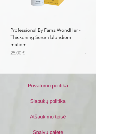
Professional By Fama WondHer -
Professional By Fama
Thickening Serum blondiem
Structural Purple Loti
matiem
matiem
Kaina
Kaina
25,00 €
43,56 €
Privatumo politika
Slapukų politika
Atšaukimo teisė
Spalvų paletė