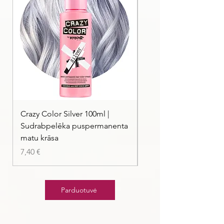
Crazy Color Silver 100ml |
Crazy Color Peppermi
Sudrabpelēka puspermanenta
| Pasteļmintas zaļa ma
matu krāsa
Kaina
7,40 €
Kaina
7,40 €
Parduotuvė