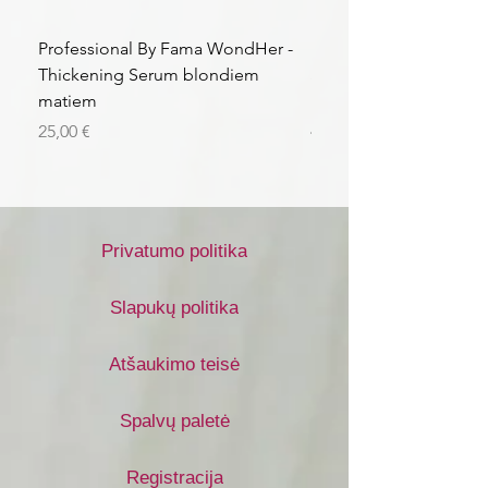
Professional By Fama WondHer -
Professional By Fama
Thickening Serum blondiem
Structural Purple Loti
matiem
matiem
Kaina
Kaina
25,00 €
43,56 €
Privatumo politika
Slapukų politika
Atšaukimo teisė
Spalvų paletė
Registracija