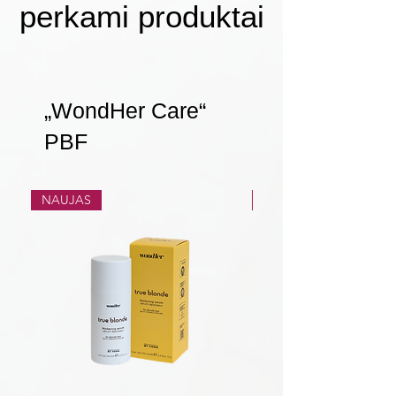
perkami produktai
„WondHer Care“
PBF
NAUJAS
NAUJAS