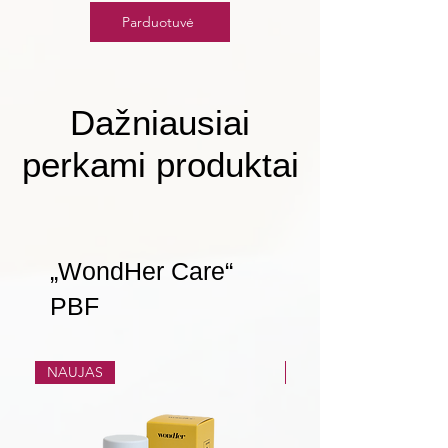
Parduotuvė
Dažniausiai
perkami produktai
„WondHer Care“
PBF
NAUJAS
NAUJAS