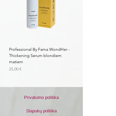
Professional By Fama WondHer -
Professional By Fama
Thickening Serum blondiem
Structural Purple Loti
matiem
matiem
Kaina
Kaina
25,00 €
43,56 €
Privatumo politika
Slapukų politika