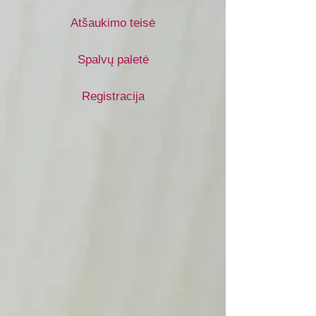
Atšaukimo teisė
Spalvų paletė
Registracija