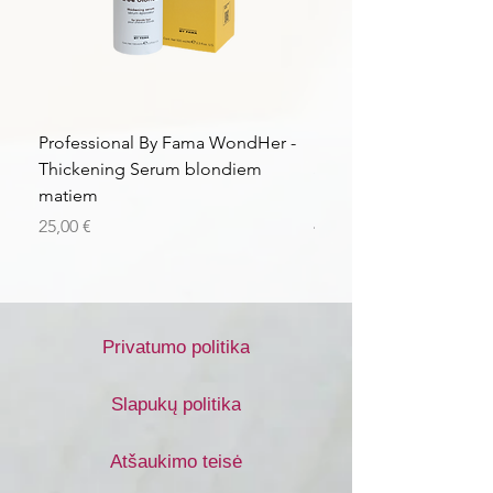
Professional By Fama WondHer -
Professional By Fama
Thickening Serum blondiem
Structural Purple Loti
matiem
matiem
Kaina
Kaina
25,00 €
43,56 €
Privatumo politika
Slapukų politika
Atšaukimo teisė