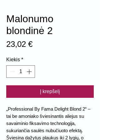
Malonumo
blondinė 2
Price
23,02 €
Kiekis
*
Į krepšelį
„Professional By Fama Delight Blond 2“ –
tai be amoniako šviesinantis aliejus su
savaiminio fiksavimo technologija,
sukuriančia saulės nubučiuoto efektą.
Šviesina dažytus plaukus iki 2 lygių, o