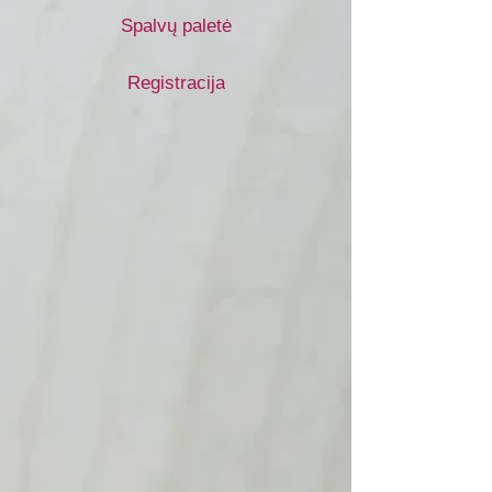
Spalvų paletė
Registracija