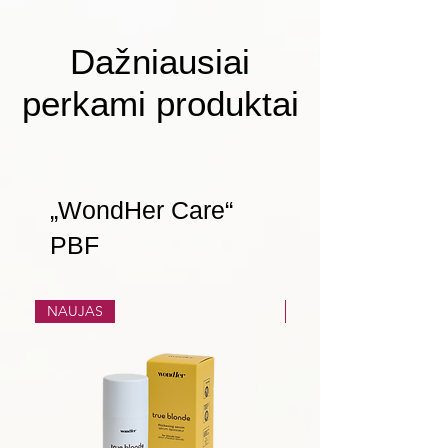
Dažniausiai
perkami produktai
„WondHer Care“
PBF
NAUJAS
NAUJAS