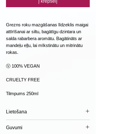
Į krepšelį
Grezns roku mazgāšanas līdzeklis maigai
attīrīšanai ar siltu, bagātīgu dzintara un
salda rabarbera aromātu. Bagātināts ar
mandeļu eļļu, lai mīkstinātu un mitrinātu
rokas.
Ⓥ 100% VEGAN
CRUELTY FREE
Tilmpums 250ml
Lietošana
Lietošana:
-
Guvumi
Nomazgājiet rokas un noskalojiet ar