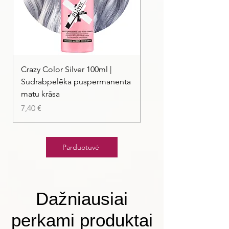
Crazy Color Silver 100ml |
Crazy Color Peppermi
Sudrabpelēka puspermanenta
| Pasteļmintas zaļa ma
matu krāsa
Kaina
7,40 €
Kaina
7,40 €
Parduotuvė
Dažniausiai
perkami produktai