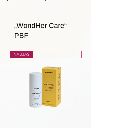
„WondHer Care“
PBF
NAUJAS
NAUJAS