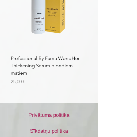
Professional By Fama WondHer -
Professional By Fama
Thickening Serum blondiem
Structural Purple Loti
matiem
matiem
Cena
Cena
25,00 €
43,56 €
Privātuma politika
Sīkdatņu politika