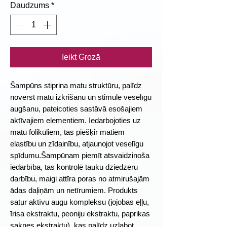
Daudzums
*
Ieikt Grozā
Šampūns stiprina matu struktūru, palīdz
novērst matu izkrišanu un stimulē veselīgu
augšanu, pateicoties sastāvā esošajiem
aktīvajiem elementiem. Iedarbojoties uz
matu folikuliem, tas piešķir matiem
elastību un zīdainību, atjaunojot veselīgu
spīdumu.Šampūnam piemīt atsvaidzinoša
iedarbība, tas kontrolē tauku dziedzeru
darbību, maigi attīra poras no atmirušajām
ādas daļiņām un netīrumiem. Produkts
satur aktīvu augu kompleksu (jojobas eļļu,
īrisa ekstraktu, peoniju ekstraktu, paprikas
saknes ekstraktu), kas palīdz uzlabot