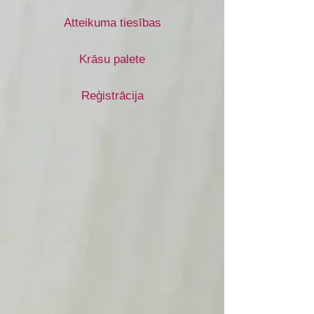
Atteikuma tiesības
Krāsu palete
Reģistrācija