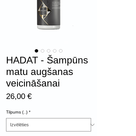
HADAT - Šampūns
matu augšanas
veicināšanai
Cena
26,00 €
Tilpums (..)
*