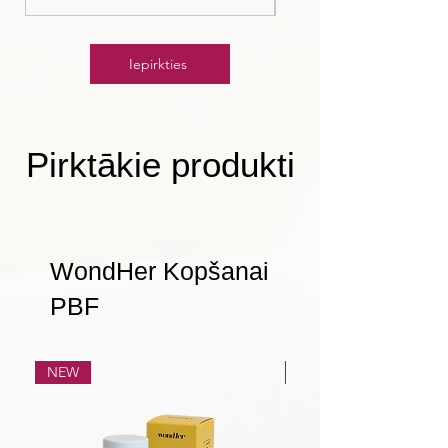
Iepirkties
Pirktākie produkti
WondHer Kopšanai
PBF
NEW
NEW