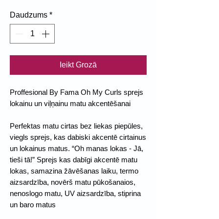
Daudzums
*
Ieikt Grozā
Proffesional By Fama Oh My Curls sprejs
lokainu un viļņainu matu akcentēšanai
Perfektas matu cirtas bez liekas piepūles,
viegls sprejs, kas dabiski akcentē cirtainus
un lokainus matus. “Oh manas lokas - Jā,
tieši tā!” Sprejs kas dabīgi akcentē matu
lokas, samazina žāvēšanas laiku, termo
aizsardzība, novērš matu pūkošanaios,
nenoslogo matu, UV aizsardzība, stiprina
un baro matus