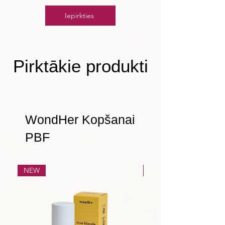
Iepirkties
Pirktākie produkti
WondHer Kopšanai
PBF
NEW
NEW