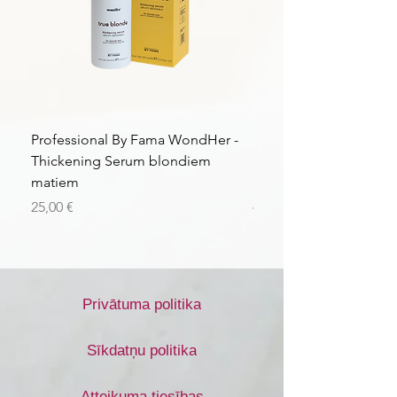
Professional By Fama WondHer -
Professional By Fama
Thickening Serum blondiem
Structural Purple Loti
matiem
matiem
Cena
Cena
25,00 €
43,56 €
Privātuma politika
Sīkdatņu politika
Atteikuma tiesības