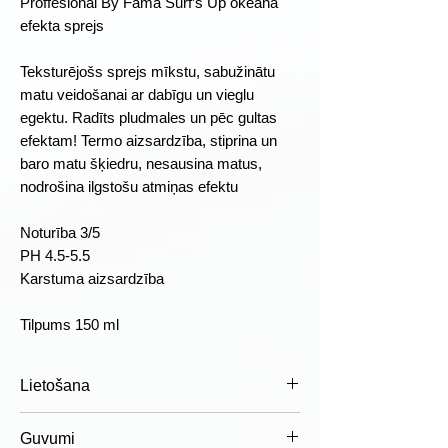
Proffesional By Fama Surf’s Up okeāna
efekta sprejs
Teksturējošs sprejs mīkstu, sabužinātu
matu veidošanai ar dabīgu un vieglu
egektu. Radīts pludmales un pēc gultas
efektam! Termo aizsardzība, stiprina un
baro matu šķiedru, nesausina matus,
nodrošina ilgstošu atmiņas efektu
Noturība 3/5
PH 4.5-5.5
Karstuma aizsardzība
Tilpums 150 ml
Lietošana
Sakratiet produktu, vienmērīgi
Guvumi
izsmidzināt uz mitriem vai sausiem