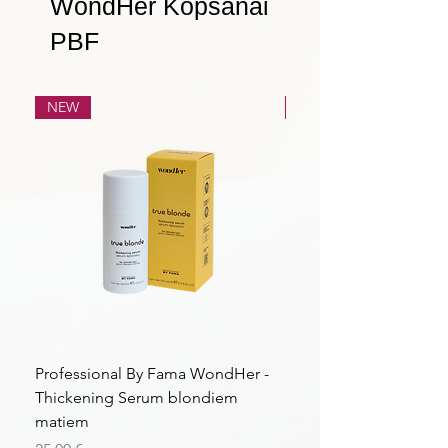
WondHer Kopšanai
PBF
NEW
NEW
Professional By Fama WondHer -
Professional By Fama
Thickening Serum blondiem
Structural Purple Loti
matiem
matiem