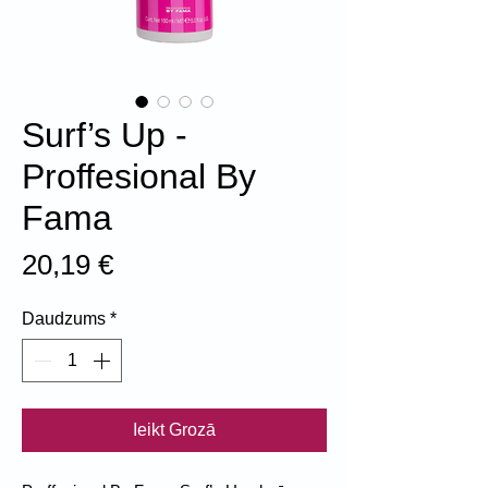
Surf’s Up -
Proffesional By
Fama
Cena
20,19 €
Daudzums
*
Ieikt Grozā