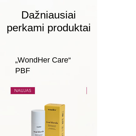
Dažniausiai
perkami produktai
„WondHer Care“
PBF
NAUJAS
NAUJAS