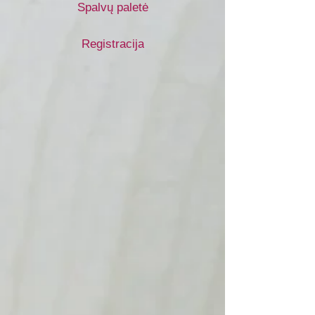
Spalvų paletė
Registracija