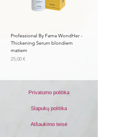
Professional By Fama WondHer -
Professional By Fama
Thickening Serum blondiem
Structural Purple Loti
matiem
matiem
Kaina
Kaina
25,00 €
43,56 €
Privatumo politika
Slapukų politika
Atšaukimo teisė