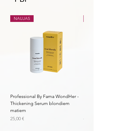
NAUJAS
NAUJAS
Professional By Fama WondHer -
Professional By Fama
Thickening Serum blondiem
Structural Purple Loti
matiem
matiem
Kaina
Kaina
25,00 €
43,56 €