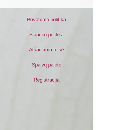
Privatumo politika
Slapukų politika
Atšaukimo teisė
Spalvų paletė
Registracija