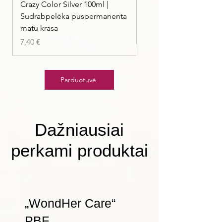
Crazy Color Silver 100ml |
Crazy Color Peppermi
Sudrabpelēka puspermanenta
| Pasteļmintas zaļa ma
matu krāsa
Kaina
7,40 €
Kaina
7,40 €
Parduotuvė
Dažniausiai
perkami produktai
„WondHer Care“
PBF