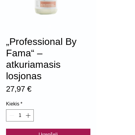
„Professional By
Fama“ –
atkuriamasis
losjonas
Price
27,97 €
Kiekis
*
Į krepšelį