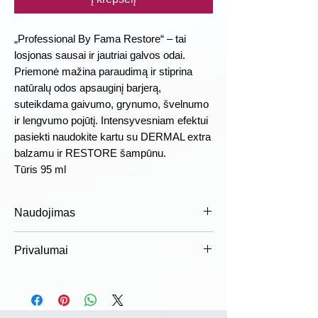
„Professional By Fama Restore“ – tai
losjonas sausai ir jautriai galvos odai.
Priemonė mažina paraudimą ir stiprina
natūralų odos apsauginį barjerą,
suteikdama gaivumo, grynumo, švelnumo
ir lengvumo pojūtį.
Intensyvesniam efektui
pasiekti naudokite kartu su DERMAL extra
balzamu ir RESTORE šampūnu.
Tūris 95 ml
Naudojimas
Naudojimas: Tepkite ant sausos arba
Privalumai
drėgnos galvos odos ir įmasažuokite.
Nenuplaukite!
Privalumai
Dėmesio!
Laikyti vaikams
Prebiotikai skatina plaukų folikulų
nepasiekiamoje vietoje.
Neįkvėpti
augimą.