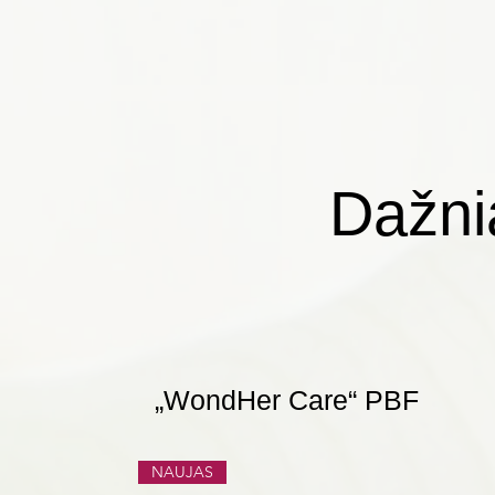
Dažni
„WondHer Care“ PBF
NAUJAS