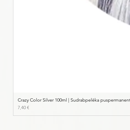
Crazy Color Silver 100ml | Sudrabpelēka puspermanen
Kaina
7,40 €