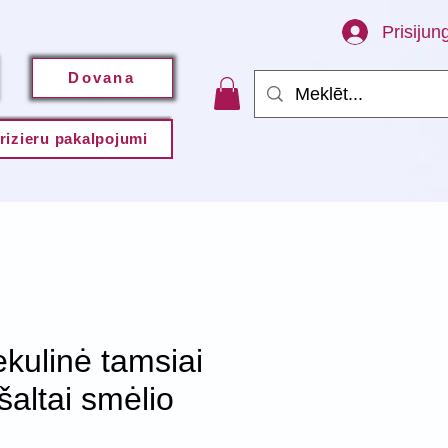
Prisijung
Dovana
rizieru pakalpojumi
kulinė tamsiai
šaltai smėlio