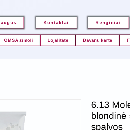
laugos
Kontaktai
Renginiai
OMSA zīmoli
Lojalitāte
Dāvanu karte
F
6.13 Mole
blondinė 
spalvos