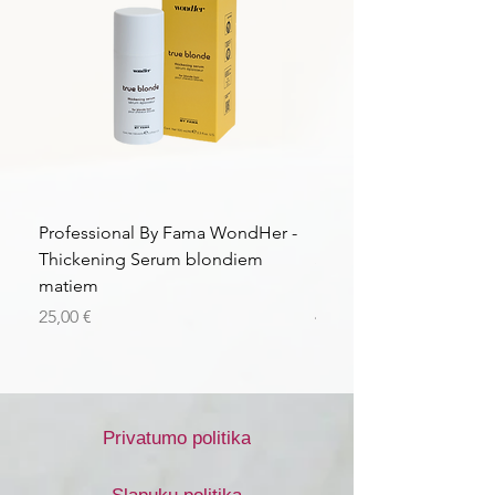
Professional By Fama WondHer -
Professional By Fama
Thickening Serum blondiem
Structural Purple Loti
matiem
matiem
Kaina
Kaina
25,00 €
43,56 €
Privatumo politika