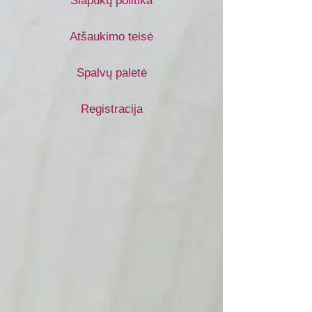
Slapukų politika
Atšaukimo teisė
Spalvų paletė
Registracija