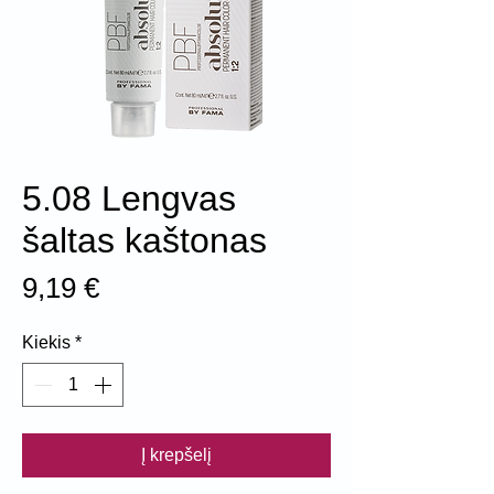
5.08 Lengvas
šaltas kaštonas
Price
9,19 €
Kiekis
*
Į krepšelį