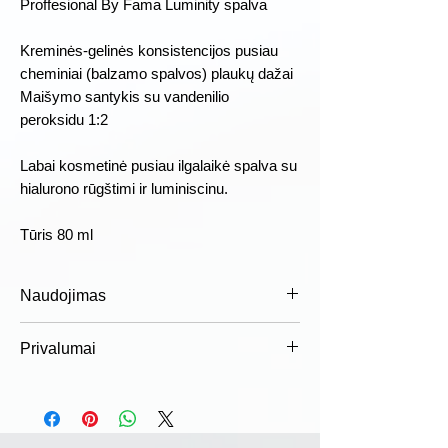
Proffesional By Fama Luminity spalva
Kreminės-gelinės konsistencijos pusiau
cheminiai (balzamo spalvos) plaukų dažai
Maišymo santykis su vandenilio
peroksidu 1:2
Labai kosmetinė pusiau ilgalaikė spalva su
hialurono rūgštimi ir luminiscinu.
Tūris 80 ml
Naudojimas
Sumaišykite dažus tinkamomis
Privalumai
dozėmis su tinkamos koncentracijos
emulsija, užtepkite ant plaukų ir palikite
Dermatologiškai patikrinta
nurodytam laikui. Kruopščiai išplaukite
„Luminity“ priskiriami
šampūnu, geresniems rezultatams
nedirginantiems plaukams dažams,