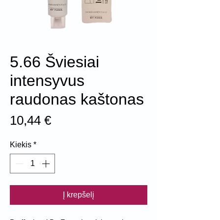
5.66 Šviesiai
intensyvus
raudonas kaštonas
Price
10,44 €
Kiekis
*
Į krepšelį