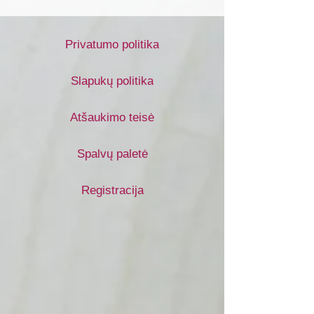
Privatumo politika
Slapukų politika
Atšaukimo teisė
Spalvų paletė
Registracija