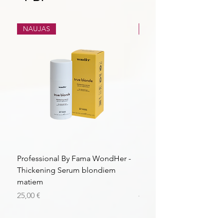
NAUJAS
NAUJAS
Professional By Fama WondHer -
Professional By Fama
Thickening Serum blondiem
Structural Purple Loti
matiem
matiem
Kaina
Kaina
25,00 €
43,56 €