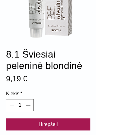
8.1 Šviesiai
peleninė blondinė
Price
9,19 €
Kiekis
*
Į krepšelį