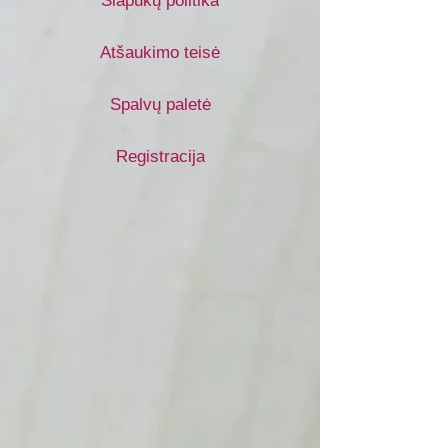
Slapukų politika
Atšaukimo teisė
Spalvų paletė
Registracija