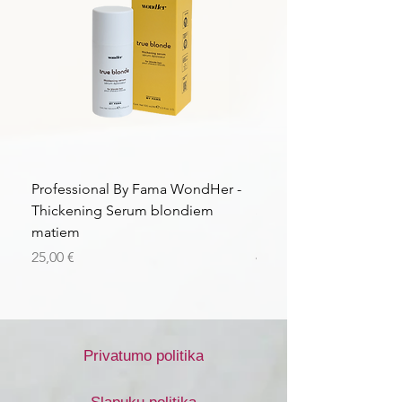
Professional By Fama WondHer -
Professional By Fama
Thickening Serum blondiem
Structural Purple Loti
matiem
matiem
Kaina
Kaina
25,00 €
43,56 €
Privatumo politika