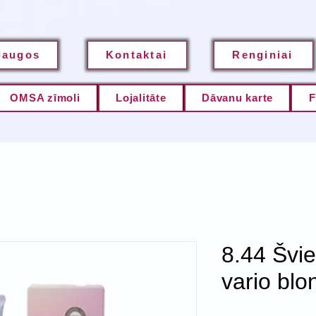
laugos
Kontaktai
Renginiai
OMSA zīmoli
Lojalitāte
Dāvanu karte
F
8.44 Švie
vario blo