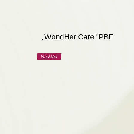
„WondHer Care“ PBF
NAUJAS