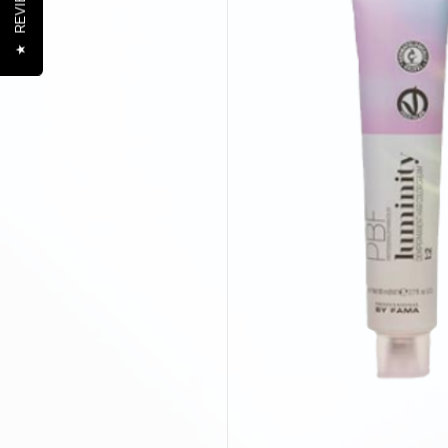
REVIEWS
★