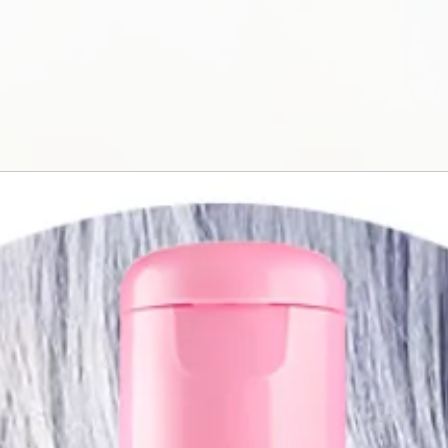
spalvos išskala
vandens sunaud
testas atliktas 
tarptautiniu mas