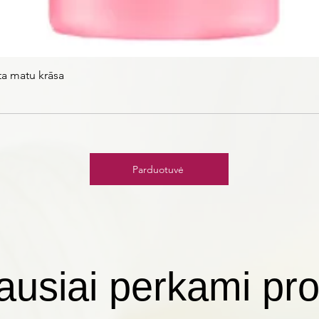
ta matu krāsa
Parduotuvė
ausiai perkami pro