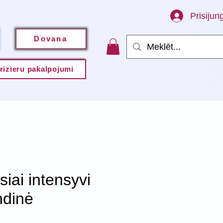
Prisijung
Dovana
rizieru pakalpojumi
siai intensyvi
ndinė