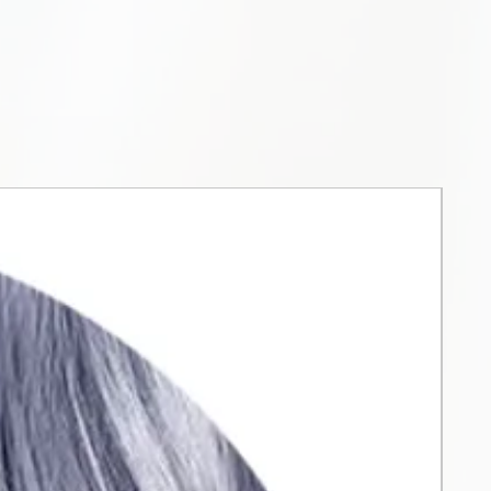
vimą, sumažina laiką ir
ojimą (-20%). Lyginamasis
su viena populiariausių spalvų
tu.