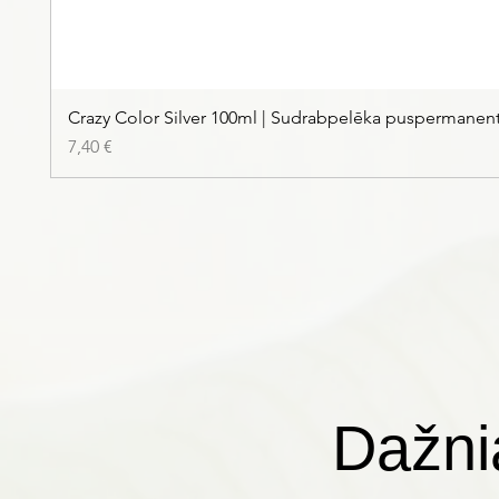
Crazy Color Silver 100ml | Sudrabpelēka puspermanen
Kaina
7,40 €
Dažni